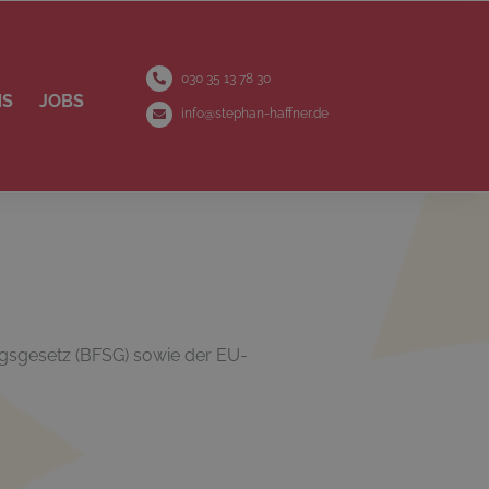
030 35 13 78 30
NS
JOBS
info@stephan-haffner.de
ngsgesetz (BFSG) sowie der EU-