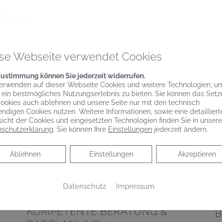
reduziertem Design und
benutzerfreundlicher
Bedienung
se Webseite verwendet Cookies
Spiegelschrank punktet mit reduziertem
Design und benutzerfreundlicher
Zustimmung können Sie jederzeit widerrufen.
Bedienung Schlicht, schön und mit vielen
erwenden auf dieser Webseite Cookies und weitere Technologien, u
praktischen Features – das zeichnet Phönix
 ein bestmögliches Nutzungserlebnis zu bieten. Sie können das Setz
aus.…
ookies auch ablehnen und unsere Seite nur mit den technisch
ndigen Cookies nutzen. Weitere Informationen, sowie eine detailliert
icht der Cookies und eingesetzten Technologien finden Sie in unsere
WEITERLESEN >>
schutzerklärung
. Sie können Ihre
Einstellungen
jederzeit ändern.
Ablehnen
Ablehnen
Einstellungen
Akzeptieren
Datenschutz
Impressum
KOMPETENTE BERATUNG &
B