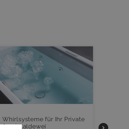
Whirlsysteme für Ihr Private
Gestal
Spa | Kaldewei
Momen