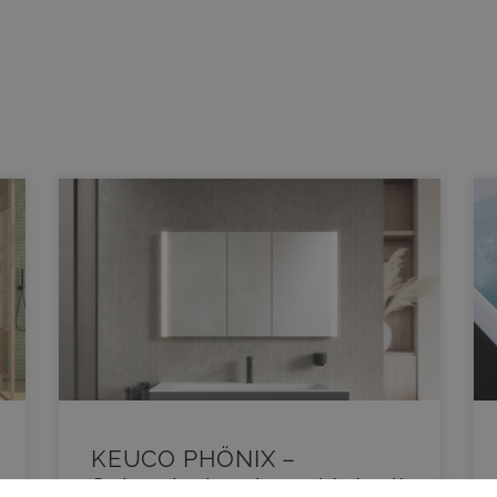
KEUCO PHÖNIX –
e
Spiegelschrank punktet mit