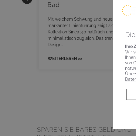
Bad
onskomfort
s
Mit weichem Schwung und neuer,
RM NEO
markanter Linienführung zeigt sich die
sowohl
Kollektion Sinea 3.0 natürlich und
Die
minimalistisch zugleich. Das trendige Re-
Design…
Ihre 
Wir v
Ihnen
WEITERLESEN >>
von C
notwe
Übers
Daten
SPAREN SIE BARES GELD UND