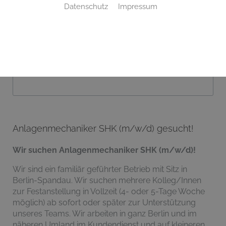
Datenschutz
Impressum
Auf dieser Seite:
Anlagenmechaniker SHK (m/w/d) gesucht!
Online bewerben
Anlagenmechaniker SHK (m/w/d) gesucht!
Wir suchen Anlagenmechaniker SHK (m/w/d)!
Wir sind ein familiär geführter Betrieb mit Sitz in
Berlin-Spandau. Wir suchen mehrere Kolleg/Innen
zur Festanstellung in Vollzeit (4- oder 5-Tage Woche
möglich) ab sofort oder später zur Unterstützung
unseres Teams. Wir arbeiten in ganz Berlin und im
näheren Umland im Kundendienst und auf kleineren