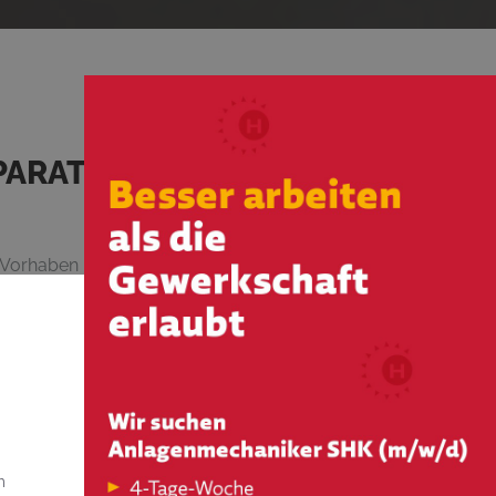
PARATUR
er Vorhaben mit uns besprechen– kompetent,
 bis Donnerstag, immer von 07:00 – 15:00 Uhr
um was es geht – ob z. B. umfassende
 weitere Vorgehen abzustimmen.
m