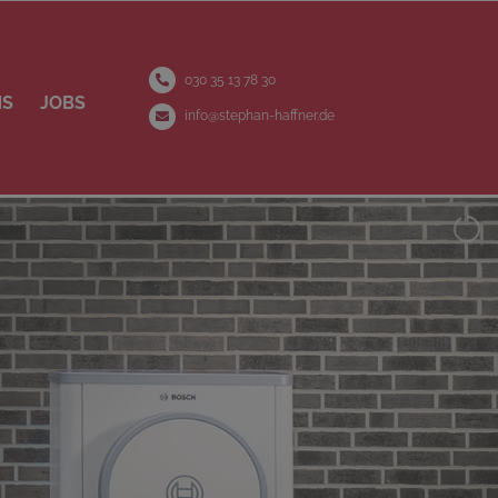
030 35 13 78 30
NS
JOBS
info@stephan-haffner.de