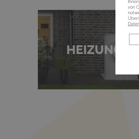
Ihnen
von C
notwe
Übers
Daten
HEIZUNG