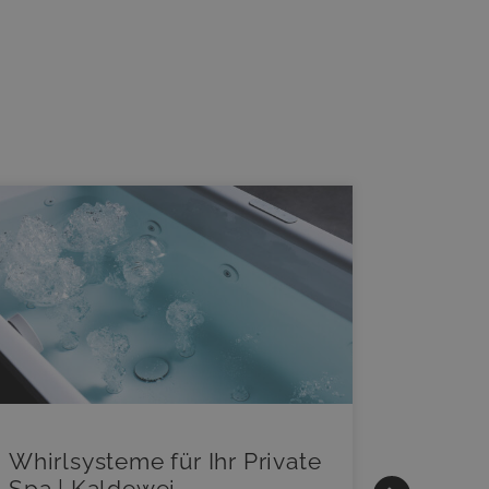
Whirlsysteme für Ihr Private
Gestal
Spa | Kaldewei
Momen