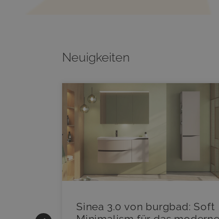
Neuigkeiten
|
Sinea 3.0 von burgbad: Soft
Minimalism für das modern