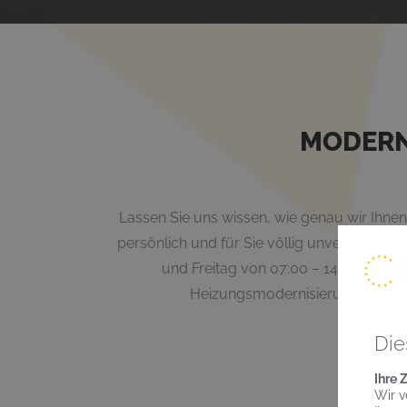
MODERN
Lassen Sie uns wissen, wie genau wir Ihne
persönlich und für Sie völlig unverbindlich
und Freitag von
07:00 – 14:00 Uhr
. O
Heizungsmodernisierung oder n
Die
Ihre 
Wir v