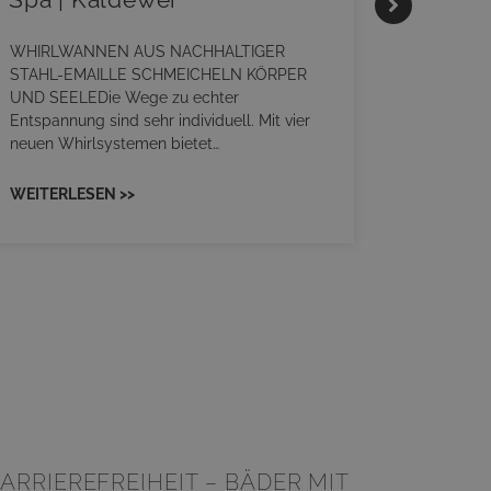
HANS
WHIRLWANNEN AUS NACHHALTIGER
STAHL-EMAILLE SCHMEICHELN KÖRPER
Stil für 
UND SEELEDie Wege zu echter
HANSAGENE
Entspannung sind sehr individuell. Mit vier
von Wasch
neuen Whirlsystemen bietet…
unterschi
Räume kon
WEITERLESEN >>
WEITERL
ARRIEREFREIHEIT – BÄDER MIT