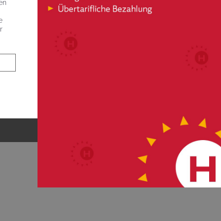
en
e
r
JOBS