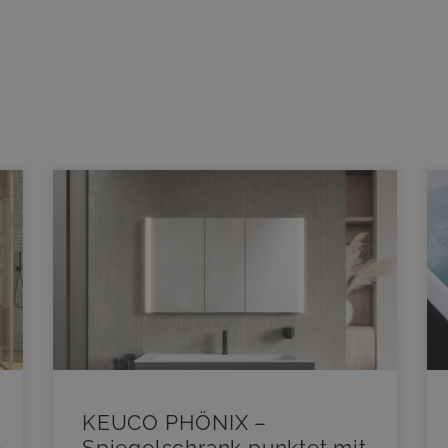
KEUCO PHÖNIX –
e
Spiegelschrank punktet mit