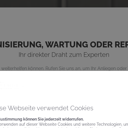
ISIERUNG, WARTUNG ODER RE
Ihr direkter Draht zum Experten
n weiterhelfen können. Rufen Sie uns an, um Ihr Anliegen od
. Unter Telefon 030 / 35 13 78 30 sind wir für Sie da. Montag
der Sie nutzen das Kontaktformular und schildern uns kurz, 
eue Badarmaturen, Wir melden uns dann bei Ihnen, um das
se Webseite verwendet Cookies
Jetzt Kontakt aufnehmen
Zustimmung können Sie jederzeit widerrufen.
erwenden auf dieser Webseite Cookies und weitere Technologien, u